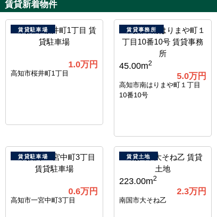
賃貸新着物件
賃貸駐車場
賃貸事務所
1.0
万円
2
45.00m
高知市桜井町1丁目
5.0
万円
高知市南はりまや町１丁目
10番10号
賃貸駐車場
賃貸土地
2
223.00m
0.6
万円
2.3
万円
高知市一宮中町3丁目
南国市大そね乙