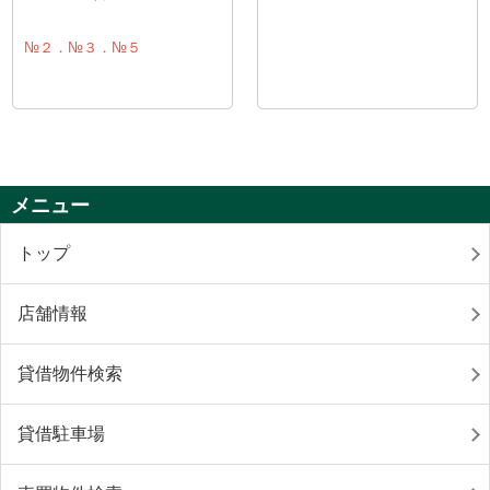
№２．№３．№５
メニュー
トップ
店舗情報
貸借物件検索
貸借駐車場