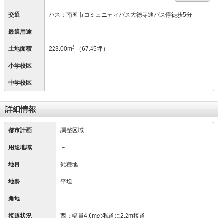
交通
バス：南国市コミュニティバス大徳寺通バス停徒歩5分
最適用途
－
2
土地面積
223.00m
（67.45坪）
小学校区
中学校区
詳細情報
都市計画
調整区域
用途地域
－
地目
雑種地
地勢
平坦
角地
－
接道状況
西：幅員4.6mの私道に2.2m接道