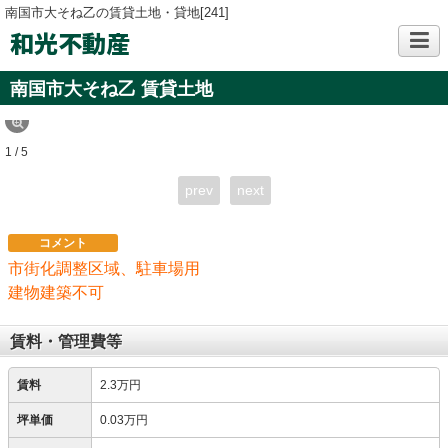
南国市大そね乙の賃貸土地・貸地[241]
和光不動産
南国市大そね乙 賃貸土地
1 / 5
prev
next
コメント
市街化調整区域、駐車場用
建物建築不可
賃料・管理費等
賃料
2.3万円
坪単価
0.03万円