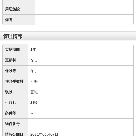
周辺施設
備考
－
管理情報
契約期間
1年
更新料
なし
保険等
なし
仲介手数料
不要
現状
更地
引渡し
相談
条件等
－
物件番号
－
情報公開日
2021年01月07日