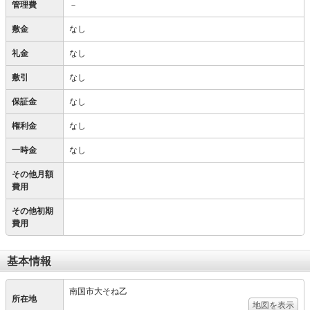
管理費
－
敷金
なし
礼金
なし
敷引
なし
保証金
なし
権利金
なし
一時金
なし
その他月額
費用
その他初期
費用
基本情報
南国市大そね乙
所在地
地図を表示