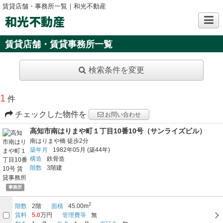
賃貸店舗・事務所一覧｜和光不動産
和光不動産
賃貸店舗・賃貸事務所一覧
検索条件を変更
1
件
チェックした物件を
お問い合わせ
高知市南はりまや町１丁目10番10号（サンライズビル）
南はりまや橋
徒歩2分
築年月
1982年05月
(築44年)
構造
鉄骨造
階数
3階建
事務所
2
階数
2階
面積
45.00m
賃料
5.0
万円
管理費等
無