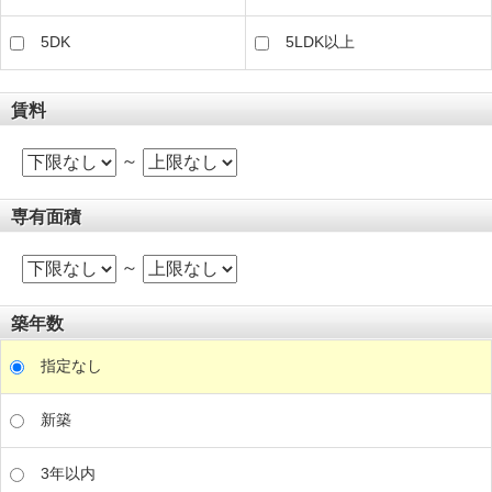
5DK
5LDK以上
賃料
～
専有面積
～
築年数
指定なし
新築
3年以内