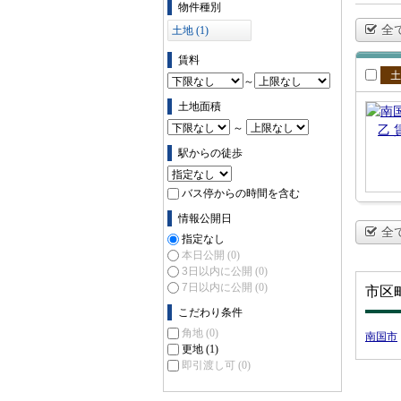
物件種別
全
土地 (1)
賃料
～
賃
土地面積
～
駅からの徒歩
バス停からの時間を含む
情報公開日
全
指定なし
本日公開
(0)
3日以内に公開
(0)
7日以内に公開
(0)
市区
こだわり条件
角地
(0)
南国市
更地
(1)
即引渡し可
(0)