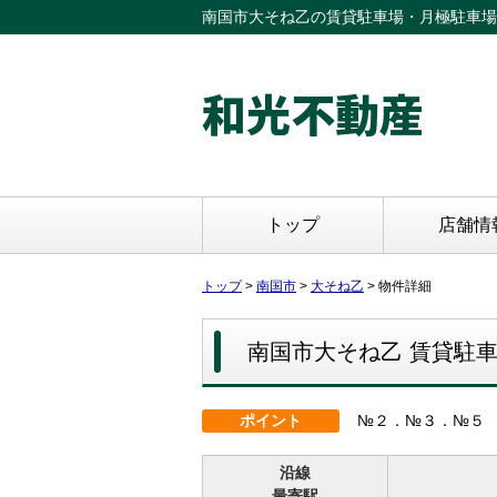
南国市大そね乙の賃貸駐車場・月極駐車場[2
和光不動産
トップ
店舗情
トップ
>
南国市
>
大そね乙
>
物件詳細
南国市大そね乙
賃貸駐
ポイント
№２．№３．№５
沿線
最寄駅