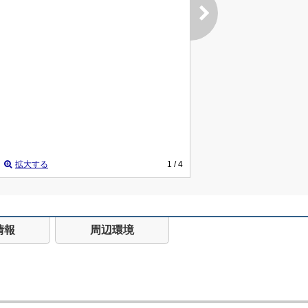
拡大する
1
/ 4
情報
周辺環境