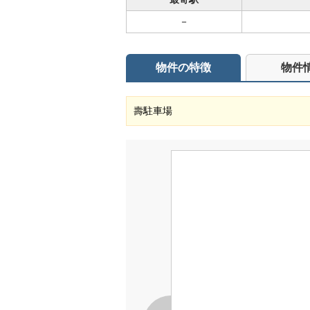
－
物件の特徴
物件
壽駐車場