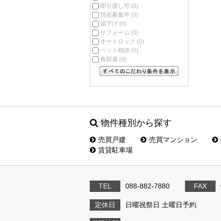
即引渡し可
(0)
現在募集中
(0)
値下げ
(0)
リフォーム
(0)
オートロック
(0)
ペット相談
(0)
角部屋
(0)
すべてのこだわり条件を見る
物件種別から探す
売買戸建
売買マンション
賃貸駐車場
TEL
088-882-7880
FAX
定休日
日曜祝祭日 土曜日予約