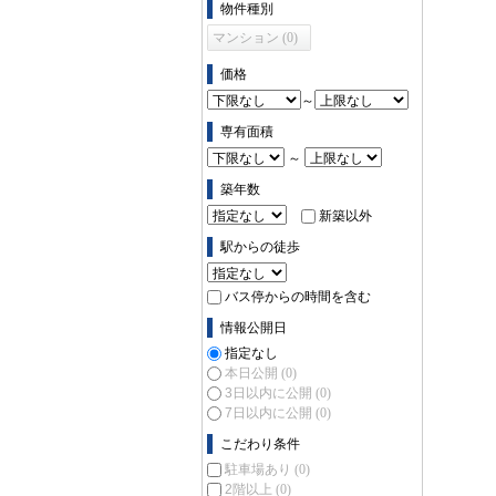
物件種別
マンション (0)
価格
～
専有面積
～
築年数
新築以外
駅からの徒歩
バス停からの時間を含む
情報公開日
指定なし
本日公開
(0)
3日以内に公開
(0)
7日以内に公開
(0)
こだわり条件
駐車場あり
(0)
2階以上
(0)