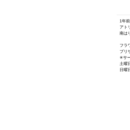
1年前
アトリ
南は
フラ
プリ
✳サ
土曜日1
日曜日 