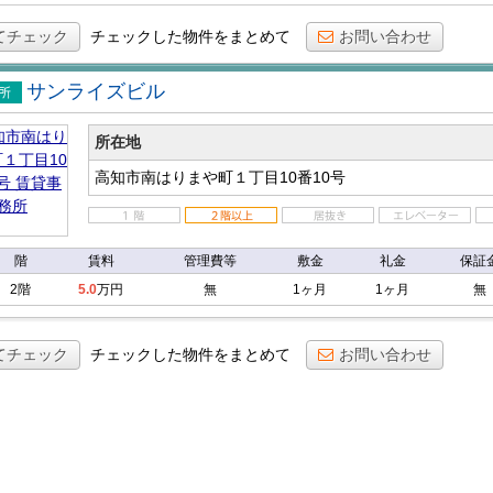
てチェック
チェックした物件をまとめて
お問い合わせ
サンライズビル
事務
所在地
高知市南はりまや町１丁目10番10号
階
賃料
管理費等
敷金
礼金
保証
2階
5.0
万円
無
1ヶ月
1ヶ月
無
てチェック
チェックした物件をまとめて
お問い合わせ