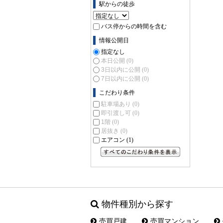
駅からの徒歩
バス停からの時間を含む
情報公開日
指定なし
本日公開
(0)
3日以内に公開
(0)
7日以内に公開
(0)
こだわり条件
駐車場あり
(0)
即引渡し可
(0)
1階
(0)
居抜き
(0)
エアコン
(1)
すべてのこだわり条件を見る
物件種別から探す
売買戸建
売買マンション