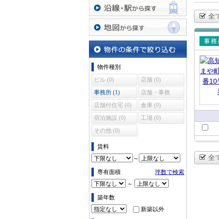
全
沿線・駅から探す
地図から探す
賃貸
所
物件の条件で絞り込む
物件種別
ビル (0)
店舗 (0)
事務所 (1)
店舗・事務
所 (0)
店舗付住宅 (0)
倉庫 (0)
宿泊施設 (0)
工場 (0)
その他 (0)
賃料
全
～
専有面積
坪数で検索
～
築年数
新築以外