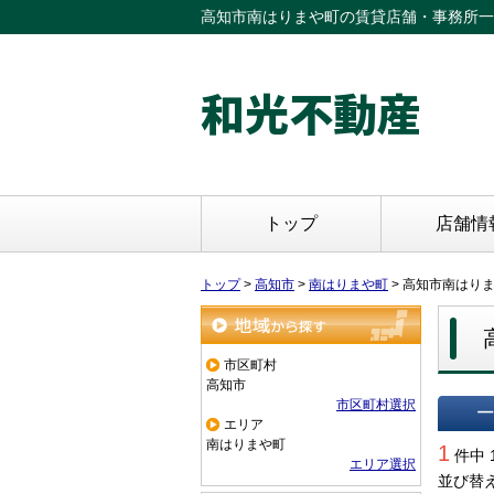
高知市南はりまや町の賃貸店舗・事務所一
和光不動産
トップ
店舗情
トップ
>
高知市
>
南はりまや町
>
高知市南はり
地域から探す
市区町村
高知市
市区町村選択
エリア
一覧で
南はりまや町
1
件中 
エリア選択
並び替