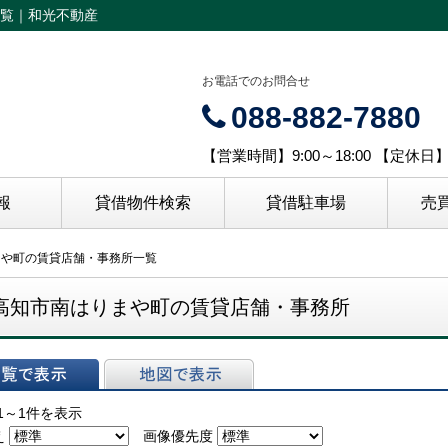
覧｜和光不動産
お電話でのお問合せ
088-882-7880
【営業時間】9:00～18:00 【定休
報
貸借物件検索
貸借駐車場
売
まや町の賃貸店舗・事務所一覧
高知市南はりまや町の賃貸店舗・事務所
表示
地図で表示
1～1件を表示
え
画像優先度