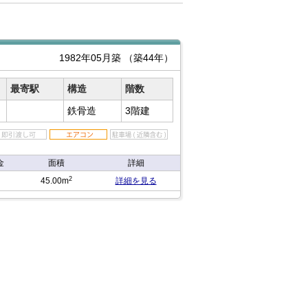
1982年05月築
（築44年）
最寄駅
構造
階数
鉄骨造
3階建
金
面積
詳細
2
45.00m
詳細を見る