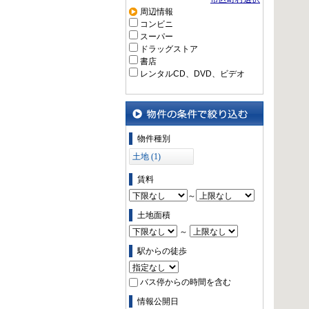
周辺情報
コンビニ
スーパー
ドラッグストア
書店
レンタルCD、DVD、ビデオ
物件の条件で絞り込む
物件種別
土地 (1)
賃料
～
土地面積
～
駅からの徒歩
バス停からの時間を含む
情報公開日