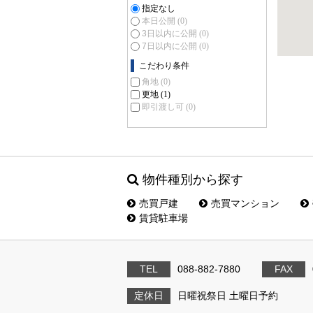
指定なし
本日公開
(0)
3日以内に公開
(0)
7日以内に公開
(0)
こだわり条件
角地
(0)
更地
(1)
即引渡し可
(0)
物件種別から探す
売買戸建
売買マンション
賃貸駐車場
TEL
088-882-7880
FAX
定休日
日曜祝祭日 土曜日予約