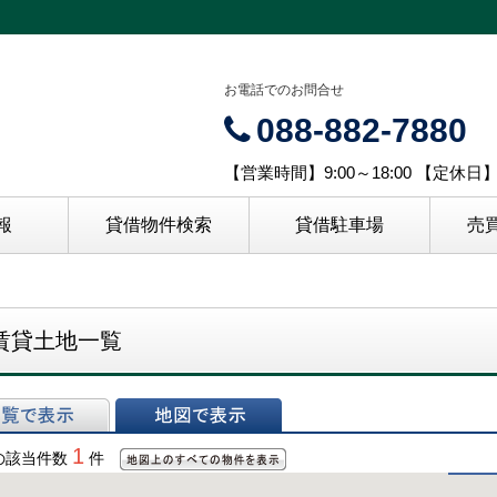
お電話でのお問合せ
088-882-7880
【営業時間】9:00～18:00 【定休
報
貸借物件検索
貸借駐車場
売
賃貸土地一覧
表示
地図で表示
1
の該当件数
件
地図上のすべての物件