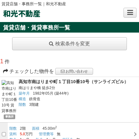
賃貸店舗・事務所一覧｜和光不動産
和光不動産
賃貸店舗・賃貸事務所一覧
検索条件を変更
1
件
チェックした物件を
お問い合わせ
高知市南はりまや町１丁目10番10号（サンライズビル）
南はりまや橋
徒歩2分
築年月
1982年05月
(築44年)
構造
鉄骨造
階数
3階建
事務所
2
階数
2階
面積
45.00m
賃料
5.0
万円
管理費等
無