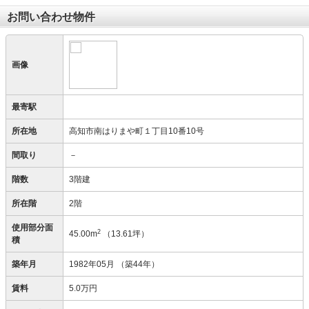
お問い合わせ物件
画像
最寄駅
所在地
高知市南はりまや町１丁目10番10号
間取り
－
階数
3階建
所在階
2階
使用部分面
2
45.00m
（13.61坪）
積
築年月
1982年05月
（築44年）
賃料
5.0万円